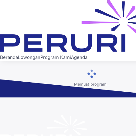
Beranda
Lowongan
Program Kami
Agenda
Memuat program...