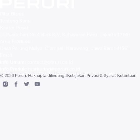
Pilar Bisnis
Tentang Kami
Kantor Pusat
Jl. Palatehan No.4 Blok K-V, Kebayoran Baru, Jakarta 12160
Area Produksi
Desa Parung Mulya, Ciampel, Karawang, Jawa Barat 41361
Email
Info Umum
:
contact@peruri.co.id
Info Produk
:
marketing@peruri.co.id
© 2026 Peruri. Hak cipta dilindungi.
|
Kebijakan Privasi & Syarat Ketentuan