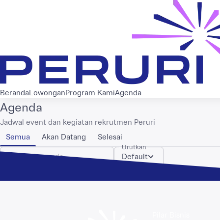
Beranda
Lowongan
Program Kami
Agenda
Agenda
Jadwal event dan kegiatan rekrutmen Peruri
Semua
Akan Datang
Selesai
Urutkan
Default
Pilar Bisnis